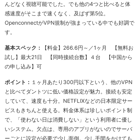
んどなく視聴可能でした。でも他の4つと比べると体
感速度がそこまで速くなく、及ばず第5位。
OpenconnectがVPN規制が強まっている中でも好調で
す。
基本スペック：
【料金】266.6円～／1ヶ月 【無料お
試し】最大21日 【同時接続台数】４台 【中国から
の申し込み】可
ポイント：
１ヶ月あたり300円以下という、他のVPN
と比べてダントツに低い価格設定が魅力。接続も安定
していて、速度も十分。NETFLIXなどの日本限定サー
ビスもきちんと使える。料金体系は珍しいポイント制
で、「使わない日は消費しない」という利用者に優し
いシステム。欠点は、専用のアプリがないのでサーバ
ーごとに設定が必要で少し面倒。少し手間をかけても