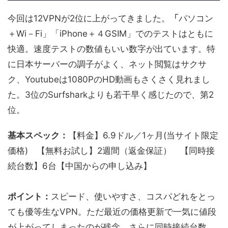
今回は12VPNが2位に上がってきました。
「
パソコン
＋Wi－Fi」「iPhone＋４GSIM」でのテストはともに
快適。速度テストの数値もいい数字が出ています。特
に日本サーバーの調子がよく、ネット閲覧はサクサ
ク、Youtubeは1080PのHD動画もさくさく見れまし
た。3位のSurfsharkよりも若干早く感じたので、第2
位。
基本スペック：
【料金】6.9ドル／1ヶ月(当サイト限定
価格) 【無料お試し】2週間（返金保証） 【同時接
続台数】6台【中国からの申し込み】
ポイント：
スピード、使いやすさ、コスパどれをとっ
ても優等生なVPN。ただ最近の価格更新で一気に値段
が上がってしまったのが残念。さらに同時接続台数