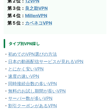
第２位：
12VPN
第３位：
良之助VPN
第４位：
MillenVPN
第５位：
カベネコVPN
タイプ別VPN探し
・
初めてのVPN選びの方法
・
日本の動画配信サービスが見れるVPN
・
とにかく安いVPN
・
速度の速いVPN
・
同時接続台数の多いVPN
・
無料のお試し期間が長いVPN
・
サーバー数が多いVPN
・
割引クーポンがあるVPN