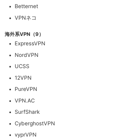
Betternet
VPNネコ
海外系VPN（9）
ExpressVPN
NordVPN
UCSS
12VPN
PureVPN
VPN.AC
SurfShark
CyberghostVPN
vyprVPN