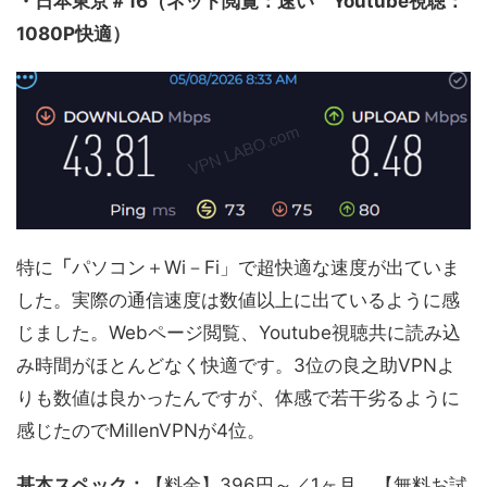
・日本東京＃16（ネット閲覧：速い Youtube視聴：
1080P快適）
特に
「
パソコン＋Wi－Fi」で超快適な速度が出ていま
した。実際の通信速度は数値以上に出ているように感
じました。Webページ閲覧、Youtube視聴共に読み込
み時間がほとんどなく快適です。3位の良之助VPNよ
りも数値は良かったんですが、体感で若干劣るように
感じたのでMillenVPNが4位。
基本スペック：
【料金】396円～／1ヶ月 【無料お試