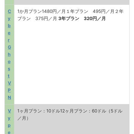
C
1か月プラン1480円／月１年プラン 495円／月２年
y
プラン 375円／月
3年プラン 320円／月
b
e
r
G
h
o
s
t
V
P
N
V
1ヶ月プラン：10ドル12ヶ月プラン：60ドル（5ドル
y
／月）
p
e