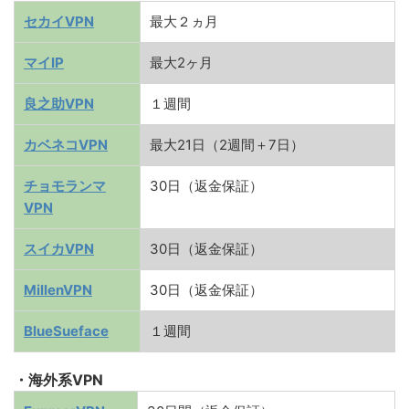
セカイVPN
最大２ヵ月
マイIP
最大2ヶ月
良之助VPN
１週間
カベネコVPN
最大21日（2週間＋7日）
チョモランマ
30日（返金保証）
VPN
スイカVPN
30日（返金保証）
MillenVPN
30日（返金保証）
BlueSueface
１週間
・海外系VPN