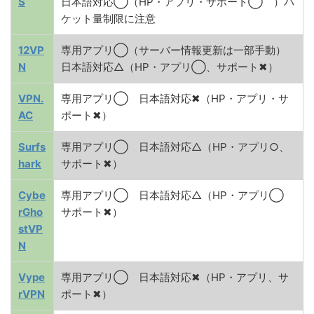
S
日本語対応◯（HP・アプリ・サポート◯ ）パ
ケット量制限に注意
12VP
専用アプリ◯（サーバー情報更新は一部手動）
N
日本語対応△（HP・アプリ◯、サポート✖）
VPN.
専用アプリ◯ 日本語対応✖（HP・アプリ・サ
AC
ポート✖）
Surfs
専用アプリ◯ 日本語対応△（HP・アプリ○、
hark
サポート✖）
Cybe
専用アプリ◯ 日本語対応△（HP・アプリ◯
rGho
サポート✖）
stVP
N
Vype
専用アプリ◯ 日本語対応✖（HP・アプリ、サ
rVPN
ポート✖）