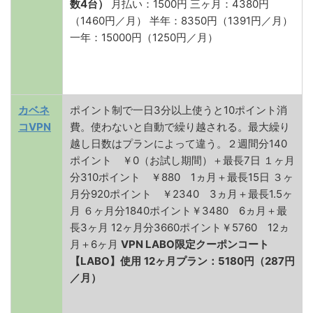
数4台）
月払い：1500円 三ヶ月：4380円
（1460円／月） 半年：8350円（1391円／月）
一年：15000円（1250円／月）
カベネ
ポイント制で一日3分以上使うと10ポイント消
コVPN
費。使わないと自動で繰り越される。最大繰り
越し日数はプランによって違う。２週間分140
ポイント ￥0（お試し期間）＋最長7日 １ヶ月
分310ポイント ￥880 1ヵ月＋最長15日 ３ヶ
月分920ポイント ￥2340 3ヵ月＋最長1.5ヶ
月 ６ヶ月分1840ポイント￥3480 6ヵ月＋最
長3ヶ月 12ヶ月分3660ポイント￥5760 12ヵ
月＋6ヶ月
VPN LABO限定クーポンコート
【LABO】使用
12ヶ月プラン：5180円（287円
／月）