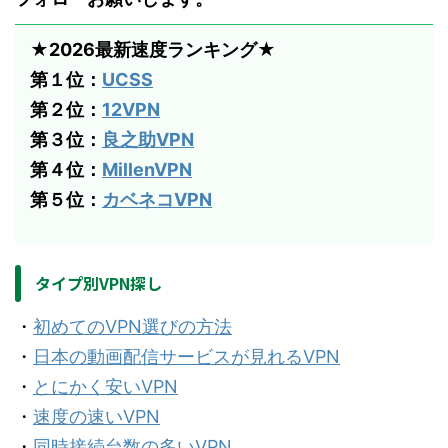
★2026最新速度ランキング★
第１位：
UCSS
第２位：
12VPN
第３位：
良之助VPN
第４位：
MillenVPN
第５位：
カベネコVPN
タイプ別VPN探し
・
初めてのVPN選びの方法
・
日本の動画配信サービスが見れるVPN
・
とにかく安いVPN
・
速度の速いVPN
・
同時接続台数の多いVPN