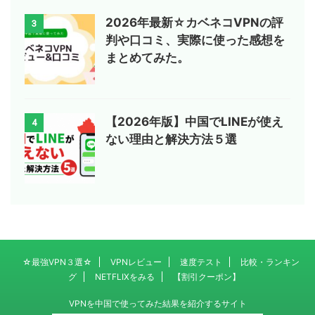
2026年最新☆カベネコVPNの評
3
判や口コミ、実際に使った感想を
まとめてみた。
【2026年版】中国でLINEが使え
4
ない理由と解決方法５選
☆最強VPN３選☆
VPNレビュー
速度テスト
比較・ランキン
グ
NETFLIXをみる
【割引クーポン】
VPNを中国で使ってみた結果を紹介するサイト