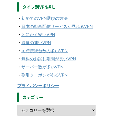
タイプ別VPN探し
・
初めてのVPN選びの方法
・
日本の動画配信サービスが見れるVPN
・
とにかく安いVPN
・
速度の速いVPN
・
同時接続台数の多いVPN
・
無料のお試し期間が長いVPN
・
サーバー数が多いVPN
・
割引クーポンがあるVPN
プライバシーポリシー
カテゴリー