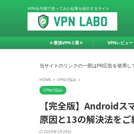
VPNを中国で使ってみた結果を紹介するサイト
☆最強VPN３選☆
VPNレビュー
当サイトのリンクの一部はPR広告を使用し
HOME
>
VPNの悩み
>
VPNの悩み
【完全版】Android
原因と13の解決法をご
2025年1月20日